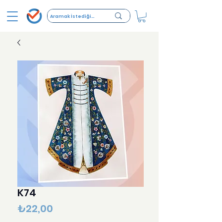
K74
Fiyat
₺22,00