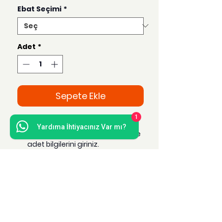
Ebat Seçimi
*
Adet
*
Sepete Ekle
1
Metrelik Resimler Albümü
Yardıma İhtiyacınız Var mı?
Sipariş oluştururken ürün ebat ve
adet bilgilerini giriniz.
A4 ebat resimler için 2 adet ve
katları olarak seçiniz.
A5 ebat resimler için 4 adet ve
katları olarak seçiniz.