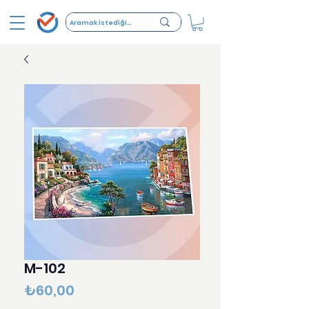
M-102
Fiyat
₺60,00