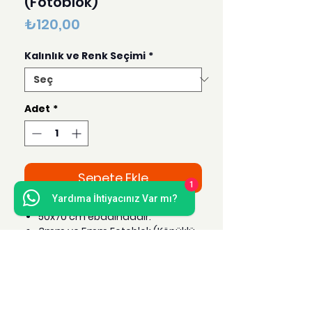
(Fotoblok)
Fiyat
₺120,00
Kalınlık ve Renk Seçimi
*
Adet
*
Sepete Ekle
1
Yardıma İhtiyacınız Var mı?
50x70 cm ebadındadır.
3mm ve 5mm Fotoblok (Köpüklü
Maket Kartonu) Kaliteli parlak
beyaz kartonlar arasına
sıkıştırılmış beyaz strafor
köpükten üretilmiştir.