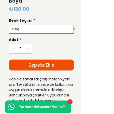
Boya
Fiyat
₺130,00
Renk Seçimi
*
Adet
*
Sepete Ekle
Hobi ve sanatsal çalışmaların yanı
sıra Tekstil ürünlerinde de kullanıma
uygun olarak formüle edilmiştir.
Boncuk boya çeşitleri uygulaması
kolay su bazlı dekorasyon
1
ürünleridir. Oluşturduğu yarım inci
Yardıma İhtiyacınız Var mı?
tanecikleri ile 3 boyutlu tasarımlar